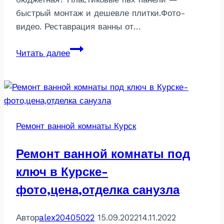
быстрый монтаж и дешевле плитки.Фото-
видео. Реставрация ванны от…
Отделка
Читать далее
ванной
комнаты
пластиковыми
панелями
в
Ремонт ванной комнаты Курск
Курск-
бюджетный
Ремонт ванной комнаты под
ремонт
ключ в Курске-
фото,цена,отделка санузла
Автор
alex20405022
15.09.2022
14.11.2022