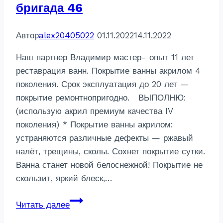
бригада 46
Автор
alex20405022
01.11.2022
14.11.2022
Наш партнер Владимир мастер- опыт 11 лет
реставрация ванн. Покрытие ванны акрилом 4
поколения. Срок эксплуатация до 20 лет —
покрытие ремонтнопригодно. ВЫПОЛНЮ:
(использую акрил премиум качества IV
поколения) * Покрытие ванны акрилом:
устраняются различные дефекты — ржавый
налёт, трещины, сколы. Сохнет покрытие сутки.
Ванна станет новой белоснежной! Покрытие не
скользит, яркий блеск,…
Реставрация
Читать далее
ванны