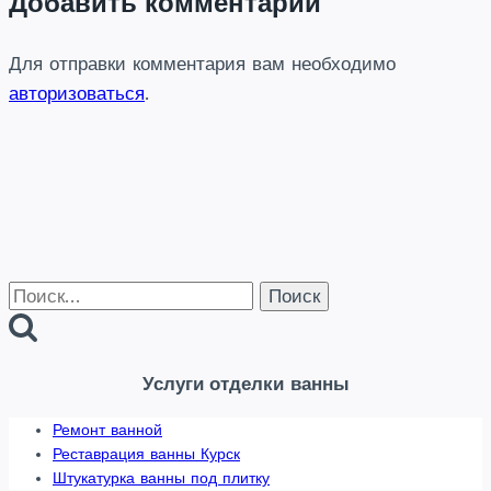
Добавить комментарий
ключ
в
Для отправки комментария вам необходимо
Курске-
авторизоваться
.
фото,цена,отделка
санузла
Найти:
Услуги отделки
ванны
Ремонт ванной
Реставрация ванны Курск
Штукатурка ванны под плитку