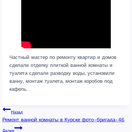
Частный мастер по ремонту квартир и домов
сделали отделку плиткой ванной комнаты и
туалета сделали разводку воды, установили
ванну, монтаж туалета, монтаж коробов под
кафель.
Навигация
Назад
Ремонт ванной комнаты в Курске фото-бригада-46
по
Далее