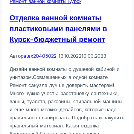
Ремонт ванной комнаты Курск
бригада-46
Отделка ванной комнаты
пластиковыми панелями в
Курск-бюджетный ремонт
Автор
alex20405022
13.10.2022
10.03.2023
Дизайн ванной комнаты с душевой кабиной и
унитазом.Совмещенных в одной комнате
Ремонт санузла лучше доверить мастерам!
Много нужно учесть: расстановку сантехники,
ванны, туалета, раковины, стиральной машины
и еще много мелких девайсов, которые надо
правильно спланировать. Подобрать и закупить
правильный материал. Какая отделка
бюджетная? Пластиковые пвх панели —