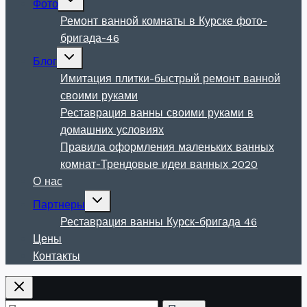
Фото
дочернее
меню
Ремонт ванной комнаты в Курске фото-
бригада-46
Развернуть
Блог
дочернее
меню
Имитация плитки-быстрый ремонт ванной
своими руками
Реставрация ванны своими руками в
домашних условиях
Правила оформления маленьких ванных
комнат-Трендовые идеи ванных 2020
О нас
Развернуть
Партнеры
дочернее
меню
Реставрация ванны Курск-бригада 46
Цены
Контакты