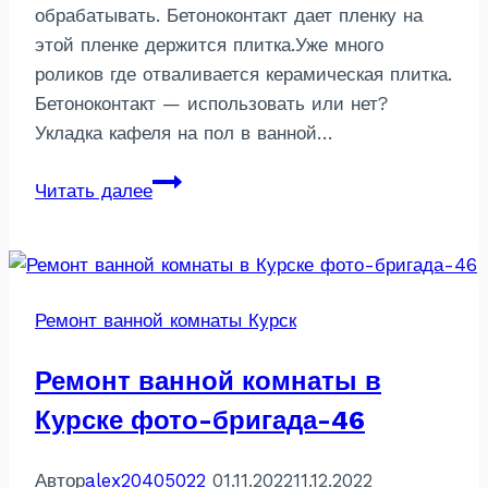
обрабатывать. Бетоноконтакт дает пленку на
этой пленке держится плитка.Уже много
роликов где отваливается керамическая плитка.
Бетоноконтакт — использовать или нет?
Укладка кафеля на пол в ванной…
Отделка
Читать далее
ванны
на
Майском
бульваре
Ремонт ванной комнаты Курск
в
Курске-
Ремонт ванной комнаты в
бригада
46
Курске фото-бригада-46
Автор
alex20405022
01.11.2022
11.12.2022