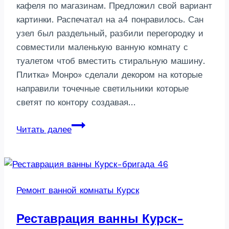
кафеля по магазинам. Предложил свой вариант
картинки. Распечатал на а4 понравилось. Сан
узел был раздельный, разбили перегородку и
совместили маленькую ванную комнату с
туалетом чтоб вместить стиральную машину.
Плитка» Монро» сделали декором на которые
направили точечные светильники которые
светят по контору создавая…
Ванная
Читать далее
ремонт
дизайн-
маленькой
комнаты
Ремонт ванной комнаты Курск
в
Курске
Реставрация ванны Курск-